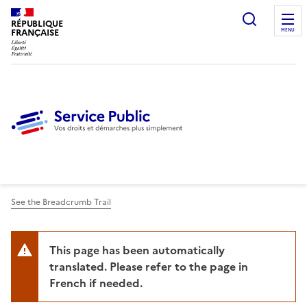
Ouvrir l
RÉPUBLIQUE
FRANÇAISE
MENU
See the Breadcrumb Trail
This page has been automatically
translated. Please refer to the page in
French if needed.