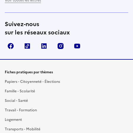
Voir toutes les lettres
Suivez-nous
sur les réseaux sociaux
Facebook
TikTok
LinkedIn
Instagram
YouTube
Fiches pratiques par thèmes
Papiers - Citoyenneté - Élections
Famille - Scolarité
Social - Santé
Travail - Formation
Logement
Transports - Mobilité