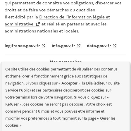
qui permettent de connaître vos obligations, d’exercer vos
droits et de faire vos démarches du quotidien.
Il est édité par la
Direction de l’information légale et
administrative
et réalisé en partenariat avec les
administrations nationales et locales.
legifrance.gouv.fr
info.gouv.fr
data.gouv.fr
Nos partenaires
Ce site utilise des cookies permettant de visualiser des contenus
et d'améliorer le fonctionnement grâce aux statistiques de
navigation. Si vous cliquez sur « Accepter », la Dila (éditeur du site
Service Public) et ses partenaires déposeront ces cookies sur
votre terminal lors de votre navigation. Si vous cliquez sur «
Plan du site
Accessibilité : totalement conforme
Accessibilité des
Refuser », ces cookies ne seront pas déposés. Votre choix est
services en ligne
Mentions légales
Données personnelles et sécurité
conservé pendant 6 mois et vous pouvez être informé et
modifier vos préférences à tout moment sur la page « Gérer les
Conditions générales d'utilisation
Gestion des cookies
cookies »