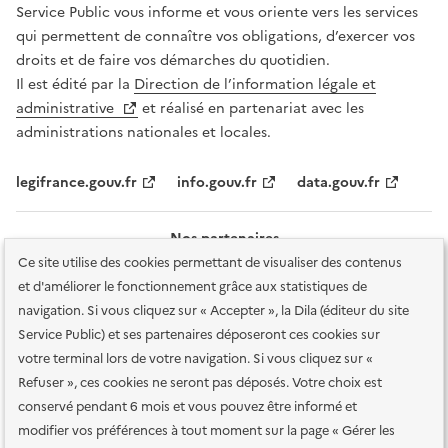
Service Public vous informe et vous oriente vers les services
qui permettent de connaître vos obligations, d’exercer vos
droits et de faire vos démarches du quotidien.
Il est édité par la
Direction de l’information légale et
administrative
et réalisé en partenariat avec les
administrations nationales et locales.
legifrance.gouv.fr
info.gouv.fr
data.gouv.fr
Nos partenaires
Ce site utilise des cookies permettant de visualiser des contenus
et d'améliorer le fonctionnement grâce aux statistiques de
navigation. Si vous cliquez sur « Accepter », la Dila (éditeur du site
Service Public) et ses partenaires déposeront ces cookies sur
votre terminal lors de votre navigation. Si vous cliquez sur «
Plan du site
Accessibilité : totalement conforme
Accessibilité des
Refuser », ces cookies ne seront pas déposés. Votre choix est
services en ligne
Mentions légales
Données personnelles et sécurité
conservé pendant 6 mois et vous pouvez être informé et
modifier vos préférences à tout moment sur la page « Gérer les
Conditions générales d'utilisation
Gestion des cookies