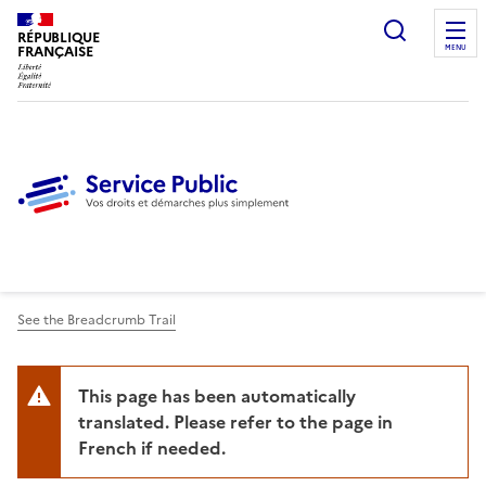
Ouvrir l
RÉPUBLIQUE
FRANÇAISE
MENU
See the Breadcrumb Trail
This page has been automatically
translated. Please refer to the page in
French if needed.