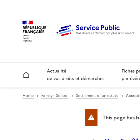
RÉPUBLIQUE
FRANÇAISE
Actualité
Fiches p
Accueil
de vos droits et démarches
par évén
Home
Family - School
Settlement of an estate
Accept 
This page has 