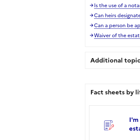
Is the use of a not
Can heirs designat
Can a person be ap
Waiver of the esta
Additional topi
Fact sheets by l
I'm
est