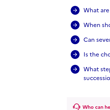
What are 
When shou
Can sever
Is the ch
What step
successi
Who can he