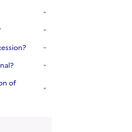
?
cession?
inal?
on of