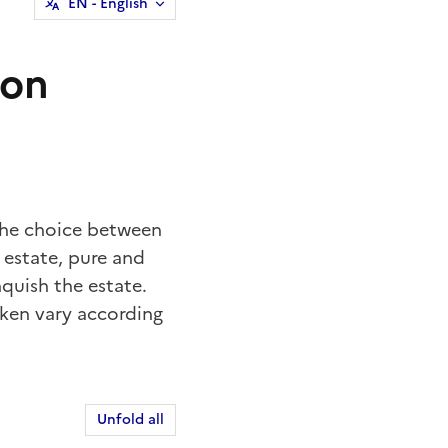
EN
- English
ion
 the choice between
 estate, pure and
nquish the estate.
aken vary according
Unfold all