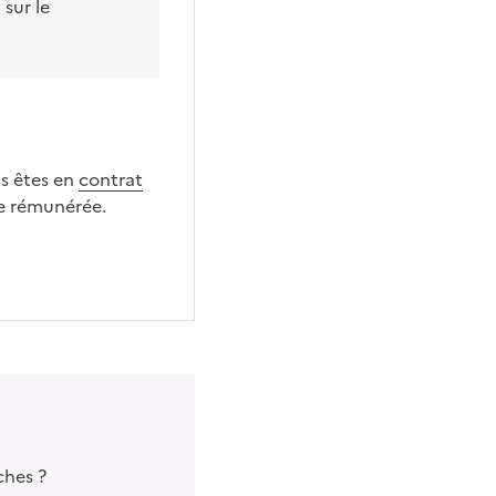
sur le
us êtes en
contrat
e rémunérée.
ches ?