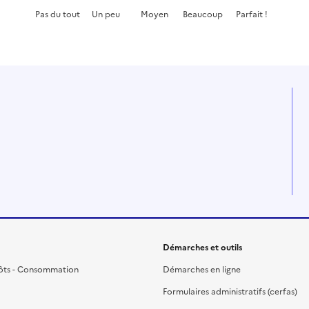
Pas du tout
Un peu
Moyen
Beaucoup
Parfait !
Cette page ne pas m'a pas du tout été utile
Cette page m'a été un peu utile
Cette page m'a été moyennement
Cette page m'a été très 
Cette page m'a
Démarches et outils
ôts - Consommation
Démarches en ligne
Formulaires administratifs (cerfas)