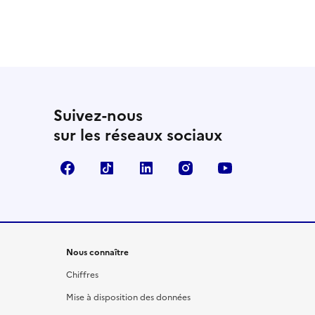
 utile
utile
 été parfaitement utile
Suivez-nous
sur les réseaux sociaux
Facebook
TikTok
LinkedIn
Instagram
YouTube
Nous connaître
Chiffres
Mise à disposition des données