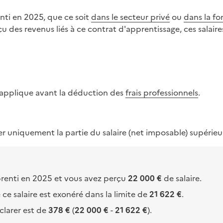
enti en 2025, que ce soit
dans le secteur privé
ou
dans la f
u des revenus liés à ce contrat d'apprentissage, ces salair
 s'applique avant la déduction des
frais professionnels
.
r uniquement la partie du salaire (net imposable) supérie
prenti en 2025 et vous avez perçu
22 000 €
de salaire.
ce salaire est exonéré dans la limite de
21 622 €
.
clarer est de
378 €
(
22 000 €
-
21 622 €
).