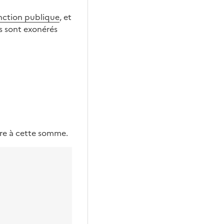
onction publique
, et
es sont exonérés
ure à cette somme.