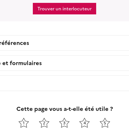
Trouver un interlocuteur
 références
e et formulaires
Cette page vous a-t-elle été utile ?
1
2
3
4
5