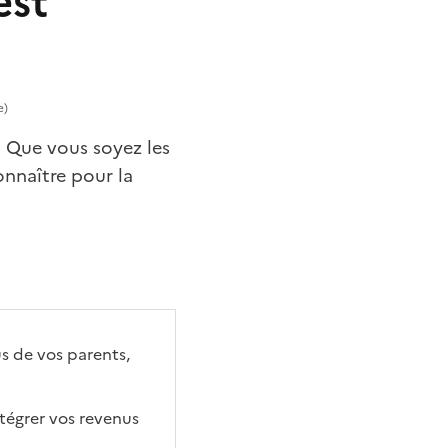
est
?
e)
. Que vous soyez les
onnaître pour la
s de vos parents,
ntégrer vos revenus