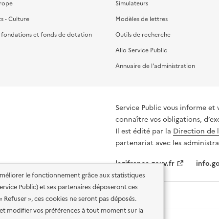
urope
Simulateurs
ts - Culture
Modèles de lettres
, fondations et fonds de dotation
Outils de recherche
Allo Service Public
Annuaire de l'administration
Service Public vous informe et 
connaître vos obligations, d’ex
Il est édité par la
Direction de 
partenariat avec les administra
legifrance.gouv.fr
info.go
'améliorer le fonctionnement grâce aux statistiques
 Service Public) et ses partenaires déposeront ces
 « Refuser », ces cookies ne seront pas déposés.
et modifier vos préférences à tout moment sur la