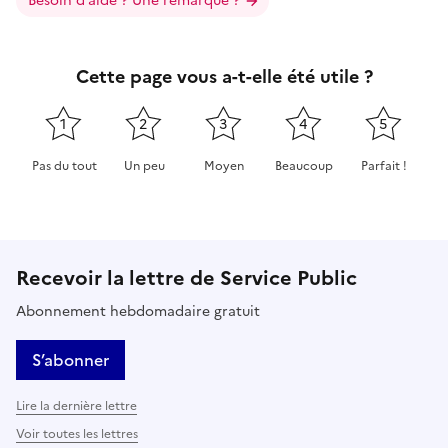
Besoin d’aide ? Une remarque ?
Cette page vous a-t-elle été utile ?
1
2
3
4
5
Pas du tout
Un peu
Moyen
Beaucoup
Parfait !
Cette page ne pas m'a pas du tout été utile
Cette page m'a été un peu utile
Cette page m'a été moyennement 
Cette page m'a été très 
Cette page m'
Recevoir la lettre de Service Public
Abonnement hebdomadaire gratuit
S’abonner
Lire la dernière lettre
Voir toutes les lettres