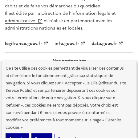
droits et de faire vos démarches du quotidien.
Il est édité par la
Direction de l’information légale et
administrative
et réalisé en partenariat avec les
administrations nationales et locales.
legifrance.gouv.fr
info.gouv.fr
data.gouv.fr
Nos partenaires
Ce site utilise des cookies permettant de visualiser des contenus
et d'améliorer le fonctionnement grâce aux statistiques de
navigation. Si vous cliquez sur « Accepter », la Dila (éditeur du site
Service Public) et ses partenaires déposeront ces cookies sur
votre terminal lors de votre navigation. Si vous cliquez sur «
Plan du site
Accessibilité : totalement conforme
Accessibilité des
Refuser », ces cookies ne seront pas déposés. Votre choix est
services en ligne
Mentions légales
Données personnelles et sécurité
conservé pendant 6 mois et vous pouvez être informé et
modifier vos préférences à tout moment sur la page « Gérer les
Conditions générales d'utilisation
Gestion des cookies
cookies »
Sauf mention contraire, tous les contenus de ce site sont sous
licence