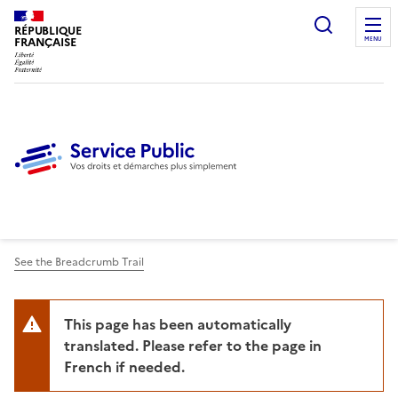
Ouvrir l
RÉPUBLIQUE
FRANÇAISE
MENU
See the Breadcrumb Trail
This page has been automatically
translated. Please refer to the page in
French if needed.