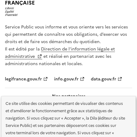
FRANÇAISE
Service Public vous informe et vous oriente vers les services
qui permettent de connaître vos obligations, d’exercer vos
droits et de faire vos démarches du quotidien.
Il est édité par la
Direction de l’information légale et
administrative
et réalisé en partenariat avec les
administrations nationales et locales.
legifrance.gouv.fr
info.gouv.fr
data.gouv.fr
Nos partenaires
Ce site utilise des cookies permettant de visualiser des contenus
et d'améliorer le fonctionnement grâce aux statistiques de
navigation. Si vous cliquez sur « Accepter », la Dila (éditeur du site
Service Public) et ses partenaires déposeront ces cookies sur
votre terminal lors de votre navigation. Si vous cliquez sur «
Plan du site
Accessibilité : totalement conforme
Accessibilité des