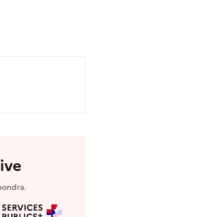
ive
pondra.