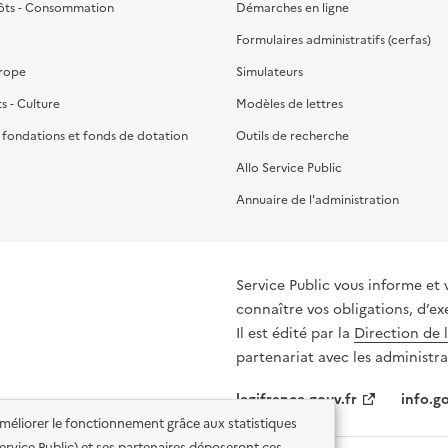
ôts - Consommation
Démarches en ligne
Formulaires administratifs (cerfas)
urope
Simulateurs
ts - Culture
Modèles de lettres
, fondations et fonds de dotation
Outils de recherche
Allo Service Public
Annuaire de l'administration
Service Public vous informe et 
connaître vos obligations, d’ex
Il est édité par la
Direction de 
partenariat avec les administra
legifrance.gouv.fr
info.go
'améliorer le fonctionnement grâce aux statistiques
 Service Public) et ses partenaires déposeront ces