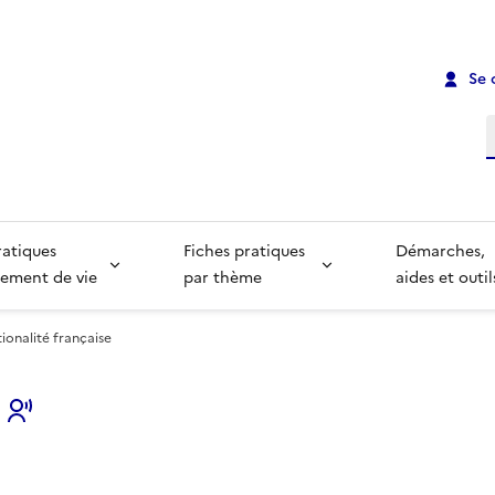
Se 
R
ratiques
Fiches pratiques
Démarches,
ement de vie
par thème
aides et outil
ionalité française
s