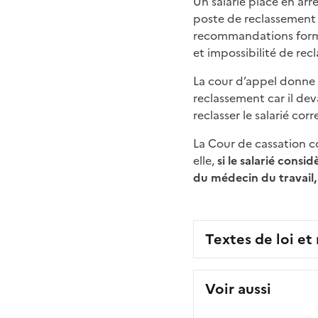
Un salarié placé en arrê
poste de reclassement 
recommandations formul
et impossibilité de rec
La cour d’appel donne r
reclassement car il de
reclasser le salarié co
La Cour de cassation c
elle,
si le salarié cons
du médecin du travail, 
Textes de loi et
Voir aussi