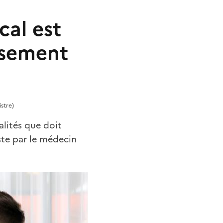
cal est
assement
stre)
alités que doit
ste par le médecin