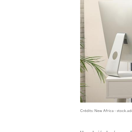
Image 1
Crédits: New Africa - stock.