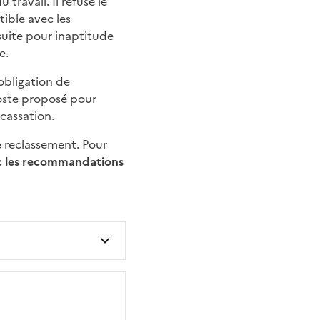
travail. Il refuse le
ible avec les
suite pour inaptitude
e.
obligation de
oste proposé pour
 cassation.
 reclassement. Pour
vec les recommandations