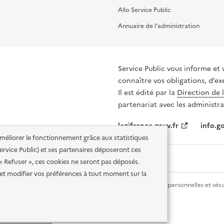
Allo Service Public
Annuaire de l'administration
Service Public vous informe et 
connaître vos obligations, d’ex
Il est édité par la
Direction de 
partenariat avec les administra
legifrance.gouv.fr
info.go
'améliorer le fonctionnement grâce aux statistiques
 Service Public) et ses partenaires déposeront ces
 « Refuser », ces cookies ne seront pas déposés.
et modifier vos préférences à tout moment sur la
lité des services en ligne
Mentions légales
Données personnelles et sécu
ence etalab-2.0