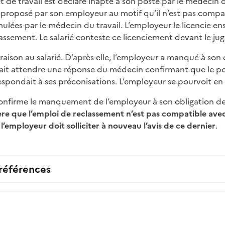
t de travail est déclaré inapte à son poste par le médecin du 
proposé par son employeur au motif qu’il n’est pas compat
ées par le médecin du travail. L’employeur le licencie en
lassement. Le salarié conteste ce licenciement devant le jug
aison au salarié. D’après elle, l’employeur a manqué à son 
vait attendre une réponse du médecin confirmant que le p
rrespondait à ses préconisations. L’employeur se pourvoit en
onfirme le manquement de l’employeur à son obligation de
idère que l’emploi de reclassement n’est pas compatible a
l’employeur doit solliciter à nouveau l’avis de ce dernier
.
 références