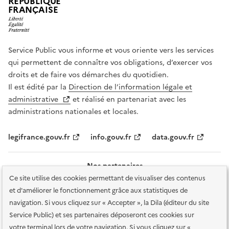
RÉPUBLIQUE
FRANÇAISE
Service Public vous informe et vous oriente vers les services
qui permettent de connaître vos obligations, d’exercer vos
droits et de faire vos démarches du quotidien.
Il est édité par la
Direction de l’information légale et
administrative
et réalisé en partenariat avec les
administrations nationales et locales.
legifrance.gouv.fr
info.gouv.fr
data.gouv.fr
Nos partenaires
Ce site utilise des cookies permettant de visualiser des contenus
et d'améliorer le fonctionnement grâce aux statistiques de
navigation. Si vous cliquez sur « Accepter », la Dila (éditeur du site
Service Public) et ses partenaires déposeront ces cookies sur
votre terminal lors de votre navigation. Si vous cliquez sur «