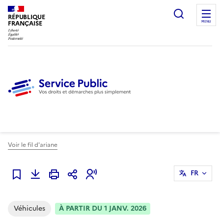
Ouvrir l
RÉPUBLIQUE
FRANÇAISE
MENU
Voir le fil d'ariane
FR
Ajouter à mes alertes
Véhicules
À PARTIR DU 1 JANV. 2026