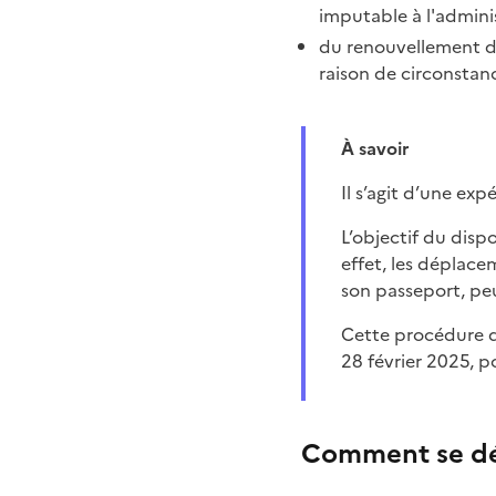
imputable à l'adminis
du renouvellement d’
raison de circonsta
À savoir
Il s’agit d’une ex
L’objectif du dispositif est de faciliter les démarches administratives des Français de l'étranger ; en
effet, les déplace
son passeport, pe
Cette procédure 
28 février 2025, p
Comment se dér