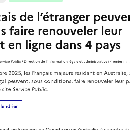
ais de l’étranger peuve
 faire renouveler leur
t en ligne dans 4 pays
rvice Public / Direction de l'information légale et administrative (Premier mini
e 2025, les Français majeurs résidant en Australie,
al peuvent, sous conditions, faire renouveler leur 
e site
Service Public
.
lendrier
ugal, en Espagne, au Canada ou en Australie
,
à compter du