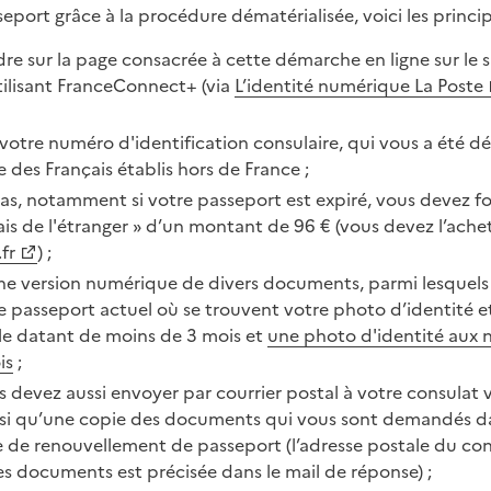
eport grâce à la procédure dématérialisée, voici les princip
re sur la page consacrée à cette démarche en ligne sur le s
ilisant FranceConnect+ (via
L’identité numérique La Poste
otre numéro d'identification consulaire, qui vous a été dél
e des Français établis hors de France ;
cas, notamment si votre passeport est expiré, vous devez f
is de l'étranger » d’un montant de 96 € (vous devez l’achet
fr
) ;
ne version numérique de divers documents, parmi lesquels
 passeport actuel où se trouvent votre photo d’identité et
cile datant de moins de 3 mois et
une photo d'identité aux 
is
;
devez aussi envoyer par courrier postal à votre consulat 
nsi qu’une copie des documents qui vous sont demandés da
de renouvellement de passeport (l’adresse postale du con
s documents est précisée dans le mail de réponse) ;