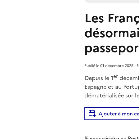
Les Franç
désormais
passepor
Publié le 01 décembre 2025 - Se
er
Depuis le 1
décembr
Espagne et au Portug
dématérialisée sur l
Ajouter à mon ca
Si vous résidez au
Port