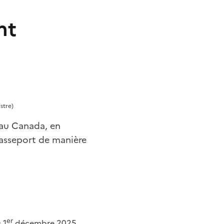
nt
stre)
 au Canada, en
passeport de manière
er
 1
décembre 2025