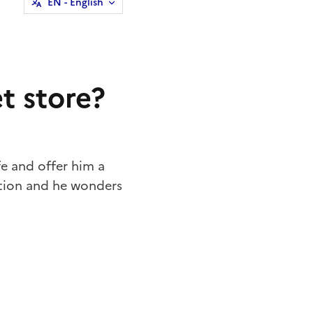
EN
- English
t store?
ife and offer him a
ition and he wonders