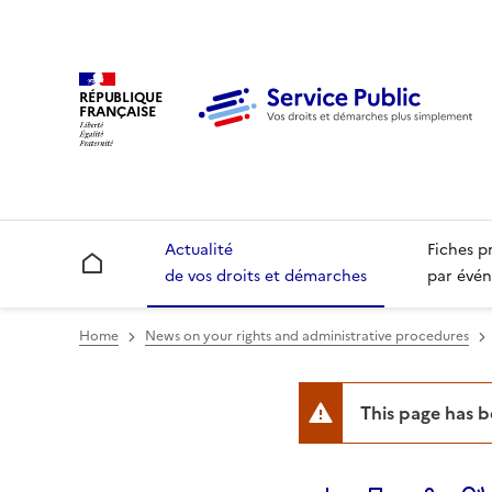
RÉPUBLIQUE
FRANÇAISE
Actualité
Fiches p
Accueil
de vos droits et démarches
par évén
Home
News on your rights and administrative procedures
This page has 