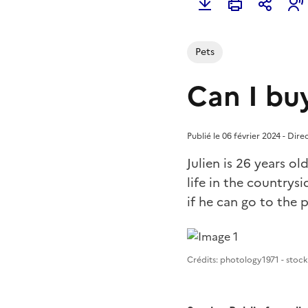
Pets
Can I buy
Publié le 06 février 2024 - Dir
Julien is 26 years ol
life in the countrys
if he can go to the p
Image 1
Crédits: photology1971 - sto