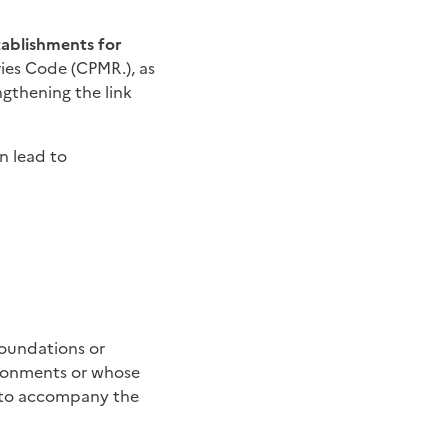
tablishments for
eries Code (CPMR.), as
thening the link
n lead to
foundations or
ndonments or whose
t to accompany the