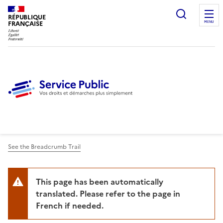
Ouvrir l
RÉPUBLIQUE
FRANÇAISE
MENU
See the Breadcrumb Trail
This page has been automatically
translated. Please refer to the page in
French if needed.