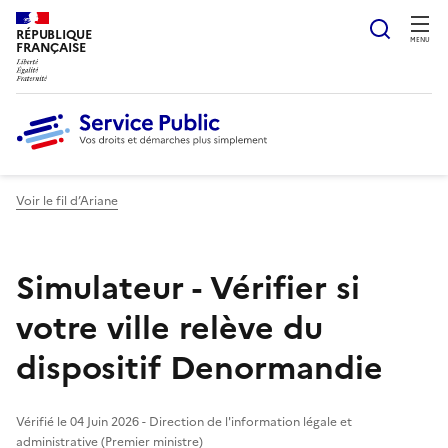
Ouvrir
RÉPUBLIQUE
MENU
FRANÇAISE
Voir le fil d’Ariane
Simulateur - Vérifier si
votre ville relève du
dispositif Denormandie
Vérifié le 04 Juin 2026 - Direction de l'information légale et
administrative (Premier ministre)