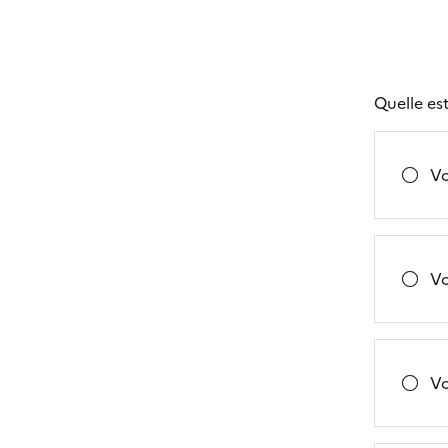
Quelle est
Vo
Vo
Vo