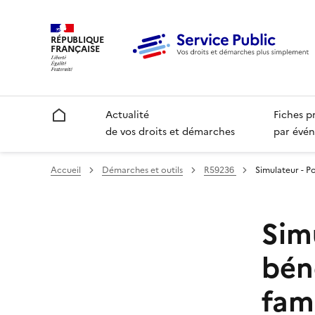
RÉPUBLIQUE
FRANÇAISE
Accueil
Actualité
Fiches p
de vos droits et démarches
par évén
Accueil
Démarches et outils
R59236
Simulateur - P
Sim
bén
fami