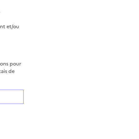
)
int et/ou
ions pour
çais de