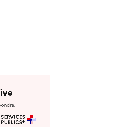
ive
pondra.