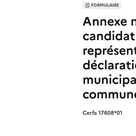
FORMULAIRE
Annexe n°
candidat 
représen
déclarat
municipa
communes
Cerfa 17608*01