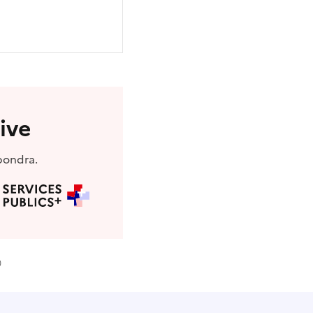
ive
pondra.
)