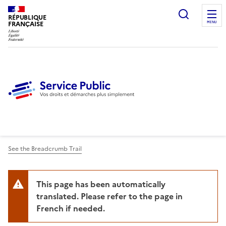
Ouvrir l
RÉPUBLIQUE
FRANÇAISE
MENU
See the Breadcrumb Trail
This page has been automatically
translated. Please refer to the page in
French if needed.