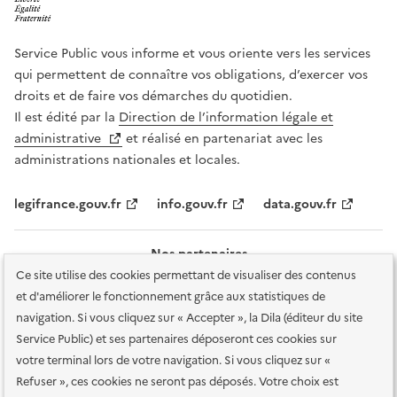
Service Public vous informe et vous oriente vers les services
qui permettent de connaître vos obligations, d’exercer vos
droits et de faire vos démarches du quotidien.
Il est édité par la
Direction de l’information légale et
administrative
et réalisé en partenariat avec les
administrations nationales et locales.
legifrance.gouv.fr
info.gouv.fr
data.gouv.fr
Nos partenaires
Ce site utilise des cookies permettant de visualiser des contenus
et d'améliorer le fonctionnement grâce aux statistiques de
navigation. Si vous cliquez sur « Accepter », la Dila (éditeur du site
Service Public) et ses partenaires déposeront ces cookies sur
votre terminal lors de votre navigation. Si vous cliquez sur «
Plan du site
Accessibilité : totalement conforme
Accessibilité des
Refuser », ces cookies ne seront pas déposés. Votre choix est