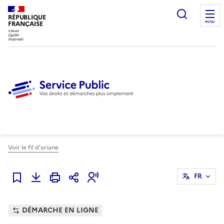
Ouvrir l
RÉPUBLIQUE
FRANÇAISE
MENU
Voir le fil d'ariane
FR
Ajouter à mes favoris
DÉMARCHE EN LIGNE