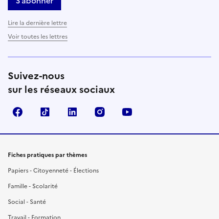
S’abonner
Lire la dernière lettre
Voir toutes les lettres
Suivez-nous
sur les réseaux sociaux
Facebook
TikTok
LinkedIn
Instagram
YouTube
Fiches pratiques par thèmes
Papiers - Citoyenneté - Élections
Famille - Scolarité
Social - Santé
Travail - Formation