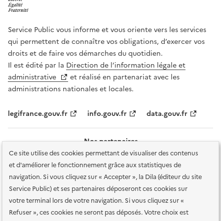
Service Public vous informe et vous oriente vers les services
qui permettent de connaître vos obligations, d’exercer vos
droits et de faire vos démarches du quotidien.
Il est édité par la
Direction de l’information légale et
administrative
et réalisé en partenariat avec les
administrations nationales et locales.
legifrance.gouv.fr
info.gouv.fr
data.gouv.fr
Nos partenaires
Ce site utilise des cookies permettant de visualiser des contenus
et d'améliorer le fonctionnement grâce aux statistiques de
navigation. Si vous cliquez sur « Accepter », la Dila (éditeur du site
Service Public) et ses partenaires déposeront ces cookies sur
votre terminal lors de votre navigation. Si vous cliquez sur «
Plan du site
Accessibilité : totalement conforme
Accessibilité des
Refuser », ces cookies ne seront pas déposés. Votre choix est