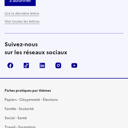
S’abonner
Lire la dernière lettre
Voir toutes les lettres
Suivez-nous
sur les réseaux sociaux
Facebook
TikTok
LinkedIn
Instagram
YouTube
Fiches pratiques par thèmes
Papiers - Citoyenneté - Élections
Famille - Scolarité
Social - Santé
Travail - Formation