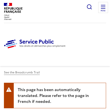
Ouvrir l
RÉPUBLIQUE
FRANÇAISE
MENU
See the Breadcrumb Trail
This page has been automatically
translated. Please refer to the page in
French if needed.