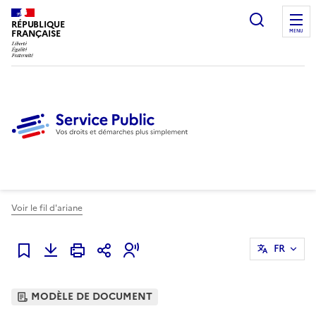
Ouvrir l
RÉPUBLIQUE
FRANÇAISE
MENU
Voir le fil d'ariane
FR
Ajouter à mes favoris
MODÈLE DE DOCUMENT