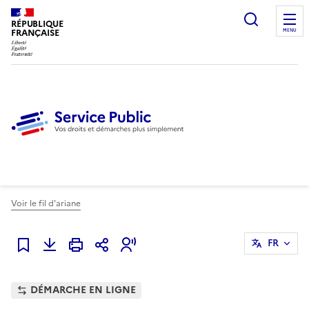
Ouvrir l
RÉPUBLIQUE
FRANÇAISE
MENU
Voir le fil d'ariane
FR
Ajouter à mes favoris
DÉMARCHE EN LIGNE