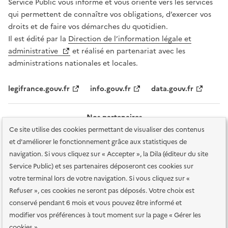
Service Public vous informe et vous oriente vers les services
qui permettent de connaître vos obligations, d’exercer vos
droits et de faire vos démarches du quotidien.
Il est édité par la
Direction de l’information légale et
administrative
et réalisé en partenariat avec les
administrations nationales et locales.
legifrance.gouv.fr
info.gouv.fr
data.gouv.fr
Nos partenaires
Ce site utilise des cookies permettant de visualiser des contenus
et d'améliorer le fonctionnement grâce aux statistiques de
navigation. Si vous cliquez sur « Accepter », la Dila (éditeur du site
Service Public) et ses partenaires déposeront ces cookies sur
votre terminal lors de votre navigation. Si vous cliquez sur «
Plan du site
Accessibilité : totalement conforme
Accessibilité des
Refuser », ces cookies ne seront pas déposés. Votre choix est
services en ligne
Mentions légales
Données personnelles et sécurité
conservé pendant 6 mois et vous pouvez être informé et
modifier vos préférences à tout moment sur la page « Gérer les
Conditions générales d'utilisation
Gestion des cookies
cookies »