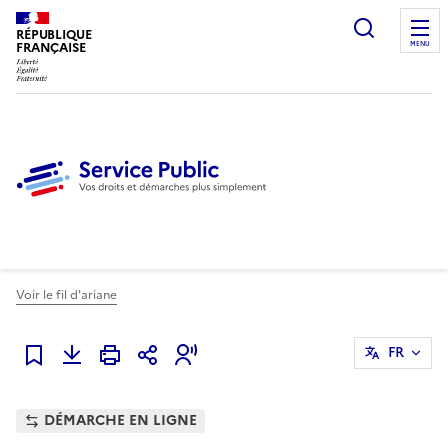
Ouvrir l
RÉPUBLIQUE
FRANÇAISE
MENU
Voir le fil d'ariane
FR
Ajouter à mes favoris
DÉMARCHE EN LIGNE