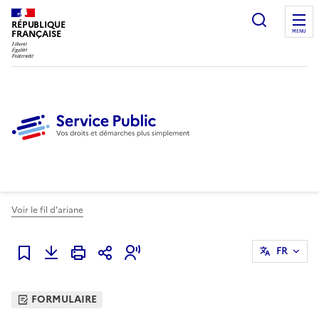
Ouvrir l
RÉPUBLIQUE
FRANÇAISE
MENU
Voir le fil d'ariane
FR
Ajouter à mes favoris
FORMULAIRE