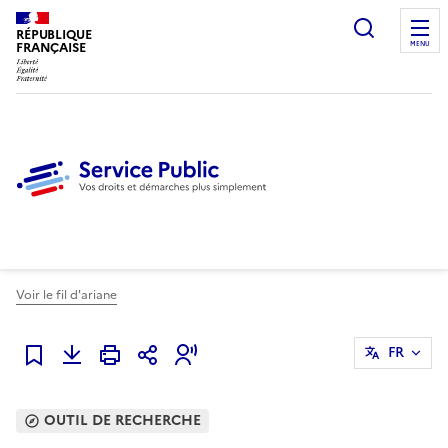
Ouvrir l
RÉPUBLIQUE
FRANÇAISE
MENU
Voir le fil d'ariane
FR
Ajouter à mes favoris
OUTIL DE RECHERCHE