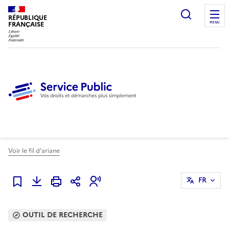
Ouvrir l
RÉPUBLIQUE
FRANÇAISE
MENU
Voir le fil d'ariane
FR
Ajouter à mes favoris
OUTIL DE RECHERCHE