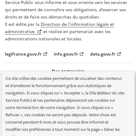
Service Public vous informe et vous oriente vers les services
qui permettent de connaître vos obligations, d’exercer vos
droits et de faire vos démarches du quotidien.
Il est édité par la
Direction de l’information légale et
administrative
et réalisé en partenariat avec les
administrations nationales et locales.
legifrance.gouv.fr
info.gouv.fr
data.gouv.fr
Nos partenaires
Ce site utilise des cookies permettant de visualiser des contenus
et d'améliorer le fonctionnement grâce aux statistiques de
navigation. Si vous cliquez sur « Accepter », la Dila (éditeur du site
Service Public) et ses partenaires déposeront ces cookies sur
votre terminal lors de votre navigation. Si vous cliquez sur «
Plan du site
Accessibilité : totalement conforme
Accessibilité des
Refuser », ces cookies ne seront pas déposés. Votre choix est
services en ligne
Mentions légales
Données personnelles et sécurité
conservé pendant 6 mois et vous pouvez être informé et
modifier vos préférences à tout moment sur la page « Gérer les
Conditions générales d'utilisation
Gestion des cookies