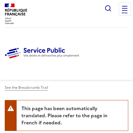
Ouvrir l
RÉPUBLIQUE
FRANÇAISE
MENU
See the Breadcrumb Trail
This page has been automatically
translated. Please refer to the page in
French if needed.