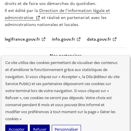
droits et de faire vos démarches du quotidien.
Il est édité par la
Direction de l’information légale et
administrative
et réalisé en partenariat avec les
administrations nationales et locales.
legifrance.gouv.fr
info.gouv.fr
data.gouv.fr
Nos partenaires
Ce site utilise des cookies permettant de visualiser des contenus
et d'améliorer le fonctionnement grâce aux statistiques de
navigation. Si vous cliquez sur « Accepter », la Dila (éditeur du site
Service Public) et ses partenaires déposeront ces cookies sur
votre terminal lors de votre navigation. Si vous cliquez sur «
Plan du site
Accessibilité : totalement conforme
Accessibilité des
Refuser », ces cookies ne seront pas déposés. Votre choix est
services en ligne
Mentions légales
Données personnelles et sécurité
conservé pendant 6 mois et vous pouvez être informé et
modifier vos préférences à tout moment sur la page « Gérer les
Conditions générales d'utilisation
Gestion des cookies
cookies »
Sauf mention contraire, tous les contenus de ce site sont sous
licence
Accepter
Refuser
Personnaliser