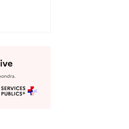
ive
pondra.