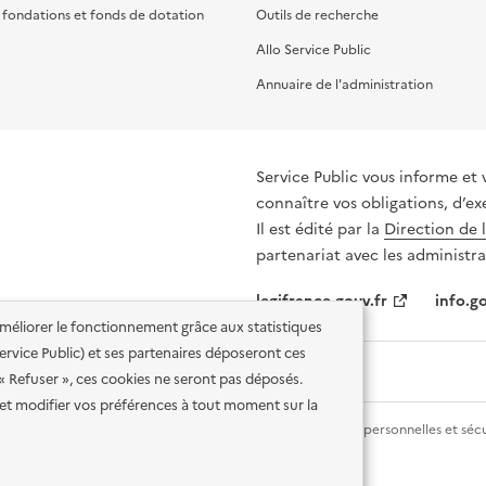
, fondations et fonds de dotation
Outils de recherche
Allo Service Public
Annuaire de l'administration
Service Public vous informe et 
connaître vos obligations, d’ex
Il est édité par la
Direction de 
partenariat avec les administra
legifrance.gouv.fr
info.go
'améliorer le fonctionnement grâce aux statistiques
 Service Public) et ses partenaires déposeront ces
 « Refuser », ces cookies ne seront pas déposés.
et modifier vos préférences à tout moment sur la
lité des services en ligne
Mentions légales
Données personnelles et sécu