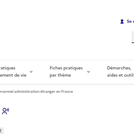
Se 
R
ratiques
Fiches pratiques
Démarches,
ement de vie
par thème
aides et outil
rsonnel administration étranger en France
s
E