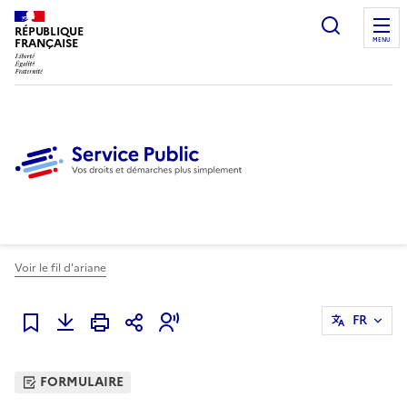
Ouvrir l
RÉPUBLIQUE
FRANÇAISE
MENU
Voir le fil d'ariane
FR
Ajouter à mes favoris
FORMULAIRE