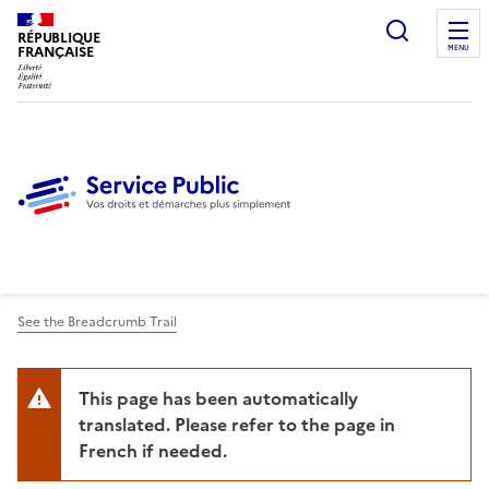
Ouvrir l
RÉPUBLIQUE
FRANÇAISE
MENU
See the Breadcrumb Trail
This page has been automatically
translated. Please refer to the page in
French if needed.