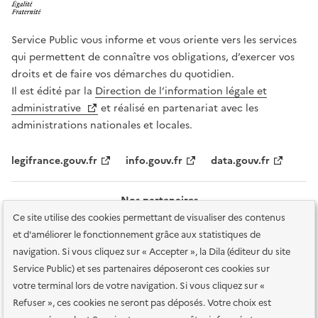
Service Public vous informe et vous oriente vers les services
qui permettent de connaître vos obligations, d’exercer vos
droits et de faire vos démarches du quotidien.
Il est édité par la
Direction de l’information légale et
administrative
et réalisé en partenariat avec les
administrations nationales et locales.
legifrance.gouv.fr
info.gouv.fr
data.gouv.fr
Nos partenaires
Ce site utilise des cookies permettant de visualiser des contenus
et d'améliorer le fonctionnement grâce aux statistiques de
navigation. Si vous cliquez sur « Accepter », la Dila (éditeur du site
Service Public) et ses partenaires déposeront ces cookies sur
votre terminal lors de votre navigation. Si vous cliquez sur «
Plan du site
Accessibilité : totalement conforme
Accessibilité des
Refuser », ces cookies ne seront pas déposés. Votre choix est
services en ligne
Mentions légales
Données personnelles et sécurité