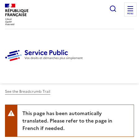
Ouvrir l
RÉPUBLIQUE
FRANÇAISE
MENU
See the Breadcrumb Trail
This page has been automatically
translated. Please refer to the page in
French if needed.