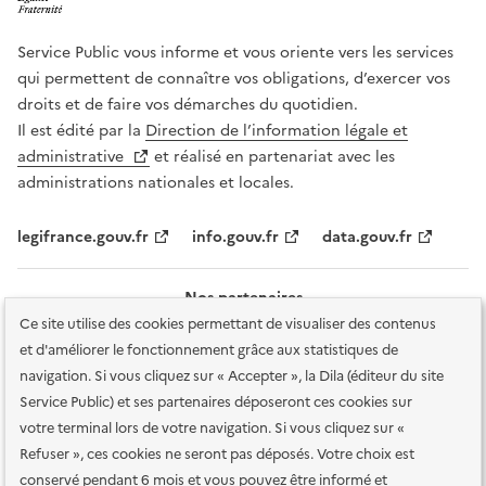
Service Public vous informe et vous oriente vers les services
qui permettent de connaître vos obligations, d’exercer vos
droits et de faire vos démarches du quotidien.
Il est édité par la
Direction de l’information légale et
administrative
et réalisé en partenariat avec les
administrations nationales et locales.
legifrance.gouv.fr
info.gouv.fr
data.gouv.fr
Nos partenaires
Ce site utilise des cookies permettant de visualiser des contenus
et d'améliorer le fonctionnement grâce aux statistiques de
navigation. Si vous cliquez sur « Accepter », la Dila (éditeur du site
Service Public) et ses partenaires déposeront ces cookies sur
votre terminal lors de votre navigation. Si vous cliquez sur «
Plan du site
Accessibilité : totalement conforme
Accessibilité des
Refuser », ces cookies ne seront pas déposés. Votre choix est
services en ligne
Mentions légales
Données personnelles et sécurité
conservé pendant 6 mois et vous pouvez être informé et