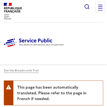
Ouvrir l
RÉPUBLIQUE
FRANÇAISE
MENU
See the Breadcrumb Trail
This page has been automatically
translated. Please refer to the page in
French if needed.