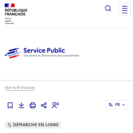
Ouvrir l
RÉPUBLIQUE
FRANÇAISE
MENU
Voir le fil d'ariane
FR
Ajouter à mes favoris
DÉMARCHE EN LIGNE