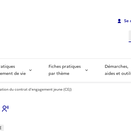
Se 
R
ratiques
Fiches pratiques
Démarches,
ement de vie
par thème
aides et outil
cation du contrat d'engagement jeune (CEJ)
s
E