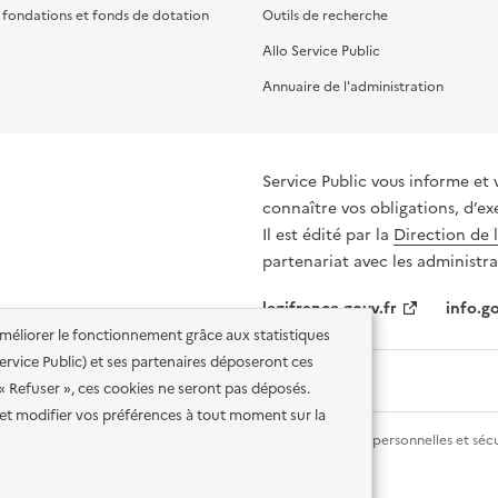
, fondations et fonds de dotation
Outils de recherche
Allo Service Public
Annuaire de l'administration
Service Public vous informe et 
connaître vos obligations, d’ex
Il est édité par la
Direction de 
partenariat avec les administra
legifrance.gouv.fr
info.go
'améliorer le fonctionnement grâce aux statistiques
 Service Public) et ses partenaires déposeront ces
 « Refuser », ces cookies ne seront pas déposés.
et modifier vos préférences à tout moment sur la
lité des services en ligne
Mentions légales
Données personnelles et sécu