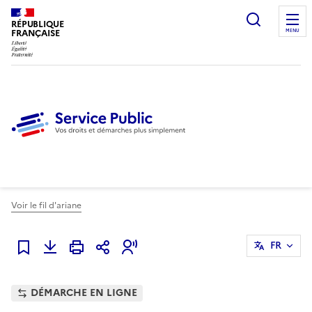
Ouvrir l
RÉPUBLIQUE
FRANÇAISE
MENU
Voir le fil d'ariane
FR
Ajouter à mes favoris
DÉMARCHE EN LIGNE