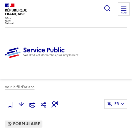
Ouvrir l
RÉPUBLIQUE
FRANÇAISE
MENU
Voir le fil d'ariane
FR
Ajouter à mes favoris
FORMULAIRE