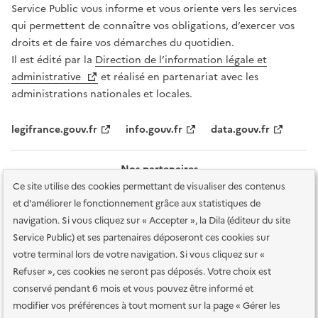
Service Public vous informe et vous oriente vers les services
qui permettent de connaître vos obligations, d’exercer vos
droits et de faire vos démarches du quotidien.
Il est édité par la
Direction de l’information légale et
administrative
et réalisé en partenariat avec les
administrations nationales et locales.
legifrance.gouv.fr
info.gouv.fr
data.gouv.fr
Nos partenaires
Ce site utilise des cookies permettant de visualiser des contenus
et d'améliorer le fonctionnement grâce aux statistiques de
navigation. Si vous cliquez sur « Accepter », la Dila (éditeur du site
Service Public) et ses partenaires déposeront ces cookies sur
votre terminal lors de votre navigation. Si vous cliquez sur «
Plan du site
Accessibilité : totalement conforme
Accessibilité des
Refuser », ces cookies ne seront pas déposés. Votre choix est
services en ligne
Mentions légales
Données personnelles et sécurité
conservé pendant 6 mois et vous pouvez être informé et
modifier vos préférences à tout moment sur la page « Gérer les
Conditions générales d'utilisation
Gestion des cookies