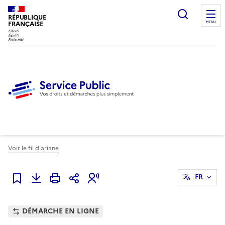
Ouvrir l
RÉPUBLIQUE
FRANÇAISE
MENU
Voir le fil d'ariane
FR
Ajouter à mes favoris
DÉMARCHE EN LIGNE