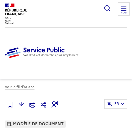
Ouvrir l
RÉPUBLIQUE
FRANÇAISE
MENU
Voir le fil d'ariane
FR
Ajouter à mes favoris
MODÈLE DE DOCUMENT