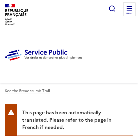
Ouvrir l
RÉPUBLIQUE
FRANÇAISE
MENU
See the Breadcrumb Trail
This page has been automatically
translated. Please refer to the page in
French if needed.