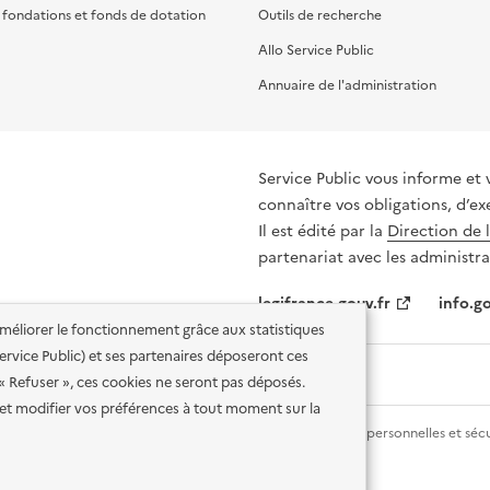
, fondations et fonds de dotation
Outils de recherche
Allo Service Public
Annuaire de l'administration
Service Public vous informe et 
connaître vos obligations, d’ex
Il est édité par la
Direction de 
partenariat avec les administra
legifrance.gouv.fr
info.go
'améliorer le fonctionnement grâce aux statistiques
 Service Public) et ses partenaires déposeront ces
 « Refuser », ces cookies ne seront pas déposés.
et modifier vos préférences à tout moment sur la
lité des services en ligne
Mentions légales
Données personnelles et sécu