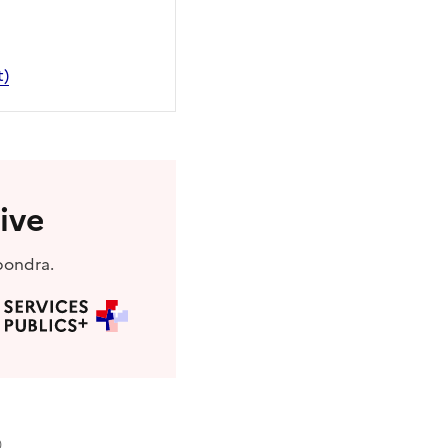
t)
ive
pondra.
)