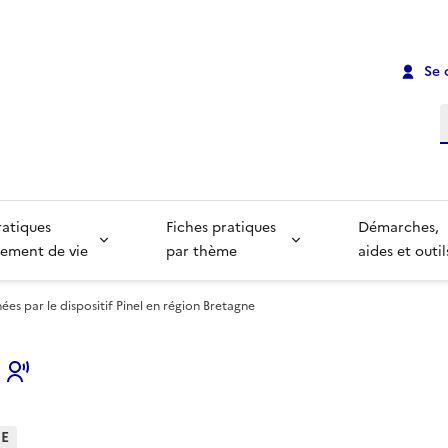
Se 
R
ratiques
Fiches pratiques
Démarches,
ement de vie
par thème
aides et outil
es par le dispositif Pinel en région Bretagne
s
HE