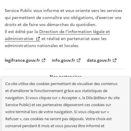
Service Public vous informe et vous oriente vers les services
qui permettent de connaître vos obligations, d’exercer vos
droits et de faire vos démarches du quotidien.
Il est édité par la
Direction de l’information légale et
administrative
et réalisé en partenariat avec les
administrations nationales et locales.
legifrance.gouv.fr
info.gouv.fr
data.gouv.fr
Nos partenaires
Ce site utilise des cookies permettant de visualiser des contenus
et d'améliorer le fonctionnement grâce aux statistiques de
navigation. Si vous cliquez sur « Accepter », la Dila (éditeur du site
Service Public) et ses partenaires déposeront ces cookies sur
votre terminal lors de votre navigation. Si vous cliquez sur «
Plan du site
Accessibilité : totalement conforme
Accessibilité des
Refuser », ces cookies ne seront pas déposés. Votre choix est
services en ligne
Mentions légales
Données personnelles et sécurité
conservé pendant 6 mois et vous pouvez être informé et