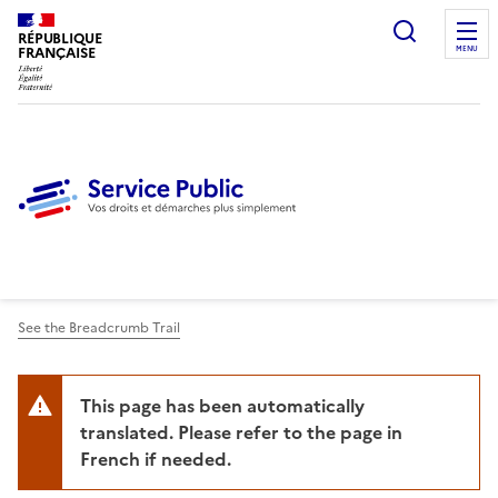
Ouvrir l
RÉPUBLIQUE
FRANÇAISE
MENU
See the Breadcrumb Trail
This page has been automatically
translated. Please refer to the page in
French if needed.