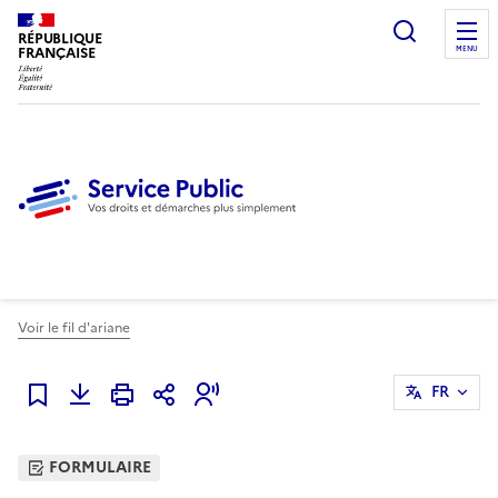
Ouvrir l
RÉPUBLIQUE
FRANÇAISE
MENU
Voir le fil d'ariane
FR
Ajouter à mes favoris
FORMULAIRE