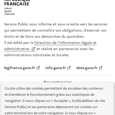
FRANÇAISE
Service Public vous informe et vous oriente vers les services
qui permettent de connaître vos obligations, d’exercer vos
droits et de faire vos démarches du quotidien.
Il est édité par la
Direction de l’information légale et
administrative
et réalisé en partenariat avec les
administrations nationales et locales.
legifrance.gouv.fr
info.gouv.fr
data.gouv.fr
Nos partenaires
Ce site utilise des cookies permettant de visualiser des contenus
et d'améliorer le fonctionnement grâce aux statistiques de
navigation. Si vous cliquez sur « Accepter », la Dila (éditeur du site
Service Public) et ses partenaires déposeront ces cookies sur
votre terminal lors de votre navigation. Si vous cliquez sur «
Plan du site
Accessibilité : totalement conforme
Accessibilité des