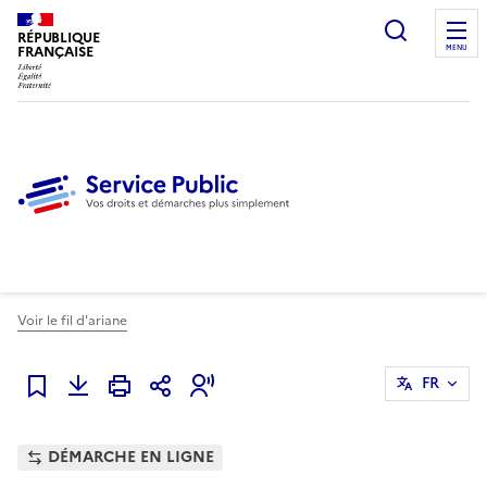
Ouvrir l
RÉPUBLIQUE
FRANÇAISE
MENU
Voir le fil d'ariane
FR
Ajouter à mes favoris
DÉMARCHE EN LIGNE