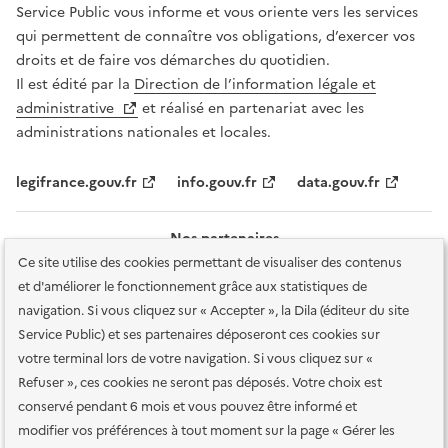
Service Public vous informe et vous oriente vers les services
qui permettent de connaître vos obligations, d’exercer vos
droits et de faire vos démarches du quotidien.
Il est édité par la
Direction de l’information légale et
administrative
et réalisé en partenariat avec les
administrations nationales et locales.
legifrance.gouv.fr
info.gouv.fr
data.gouv.fr
Nos partenaires
Ce site utilise des cookies permettant de visualiser des contenus
et d'améliorer le fonctionnement grâce aux statistiques de
navigation. Si vous cliquez sur « Accepter », la Dila (éditeur du site
Service Public) et ses partenaires déposeront ces cookies sur
votre terminal lors de votre navigation. Si vous cliquez sur «
Plan du site
Accessibilité : totalement conforme
Accessibilité des
Refuser », ces cookies ne seront pas déposés. Votre choix est
services en ligne
Mentions légales
Données personnelles et sécurité
conservé pendant 6 mois et vous pouvez être informé et
modifier vos préférences à tout moment sur la page « Gérer les
Conditions générales d'utilisation
Gestion des cookies