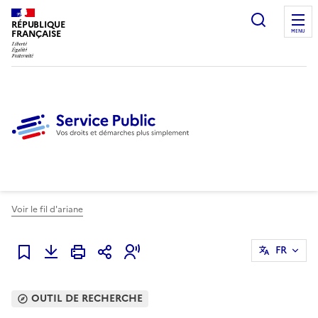
Ouvrir l
RÉPUBLIQUE
FRANÇAISE
MENU
Voir le fil d'ariane
FR
Ajouter à mes favoris
OUTIL DE RECHERCHE