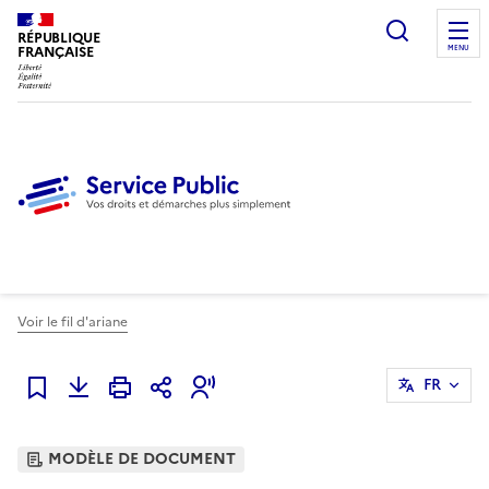
Ouvrir l
RÉPUBLIQUE
FRANÇAISE
MENU
Voir le fil d'ariane
FR
Ajouter à mes favoris
MODÈLE DE DOCUMENT