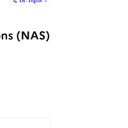
EN
- English
ons (NAS)