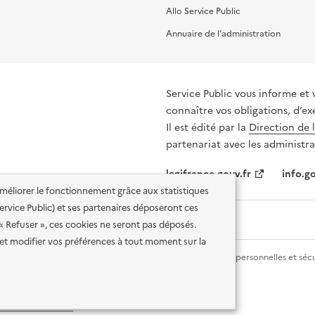
Allo Service Public
Annuaire de l'administration
Service Public vous informe et 
connaître vos obligations, d’ex
Il est édité par la
Direction de 
partenariat avec les administra
legifrance.gouv.fr
info.go
'améliorer le fonctionnement grâce aux statistiques
 Service Public) et ses partenaires déposeront ces
 « Refuser », ces cookies ne seront pas déposés.
et modifier vos préférences à tout moment sur la
lité des services en ligne
Mentions légales
Données personnelles et sécu
ence etalab-2.0