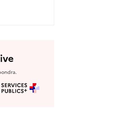
ive
pondra.