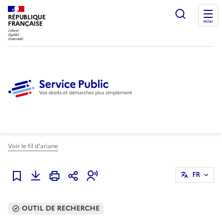
Ouvrir l
RÉPUBLIQUE
FRANÇAISE
MENU
Voir le fil d'ariane
FR
Ajouter à mes favoris
OUTIL DE RECHERCHE