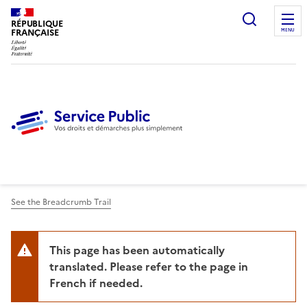
Ouvrir l
RÉPUBLIQUE
FRANÇAISE
MENU
See the Breadcrumb Trail
This page has been automatically
translated. Please refer to the page in
French if needed.