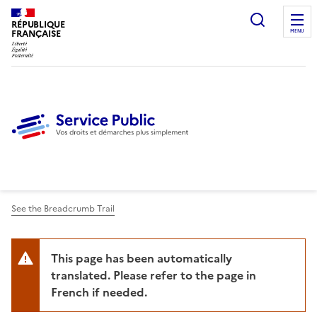
Ouvrir l
RÉPUBLIQUE
FRANÇAISE
MENU
See the Breadcrumb Trail
This page has been automatically
translated. Please refer to the page in
French if needed.