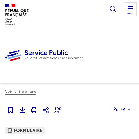
Ouvrir l
RÉPUBLIQUE
FRANÇAISE
MENU
Voir le fil d'ariane
FR
Ajouter à mes favoris
FORMULAIRE