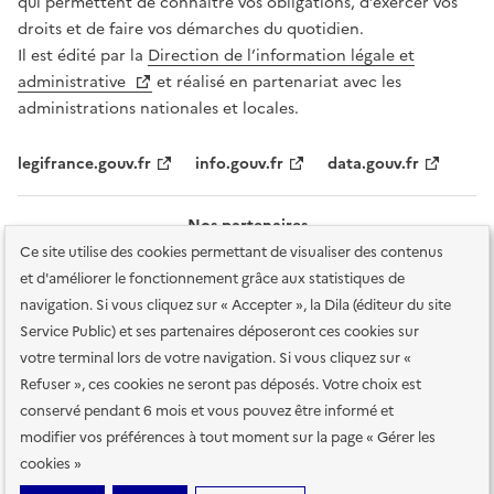
qui permettent de connaître vos obligations, d’exercer vos
droits et de faire vos démarches du quotidien.
Il est édité par la
Direction de l’information légale et
administrative
et réalisé en partenariat avec les
administrations nationales et locales.
legifrance.gouv.fr
info.gouv.fr
data.gouv.fr
Nos partenaires
Ce site utilise des cookies permettant de visualiser des contenus
et d'améliorer le fonctionnement grâce aux statistiques de
navigation. Si vous cliquez sur « Accepter », la Dila (éditeur du site
Service Public) et ses partenaires déposeront ces cookies sur
votre terminal lors de votre navigation. Si vous cliquez sur «
Plan du site
Accessibilité : totalement conforme
Accessibilité des
Refuser », ces cookies ne seront pas déposés. Votre choix est
services en ligne
Mentions légales
Données personnelles et sécurité
conservé pendant 6 mois et vous pouvez être informé et
modifier vos préférences à tout moment sur la page « Gérer les
Conditions générales d'utilisation
Gestion des cookies
cookies »
Sauf mention contraire, tous les contenus de ce site sont sous
licence